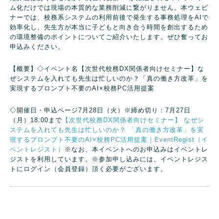
ム化だけでは現場の本質的な業務削減に繋がりません。本ウェビ
ナーでは、校務系システムの利用前後で発生する事務処理をAIで
効率化し、先生方が本当に子どもと向き合う時間を創出するため
の環境整備のポイントについてご紹介いたします。ぜひ奮ってお
申込みください。
【概要】
◇イベント名
【次世代校務DX関係者向けセミナー】
な
ぜシステムを入れても先生は忙しいのか？
「真の働き方改革」を
実現するプロンプト不要のAI×校務PC活用提案
◇開催日・申込ページ
7月28日（火）※締め切り：7月27日
（月）18:00まで
【次世代校務DX関係者向けセミナー】 なぜシ
ステムを入れても先生は忙しいのか？ 「真の働き方改革」を実
現するプロンプト不要のAI×校務PC活用提案｜EventRegist（イ
ベントレジスト）
※なお、本イベントへのお申込みはイベントレ
ジストを利用しています。
※参加申し込みには、イベントレジス
トにログイン（会員登録）頂く必要がございます。