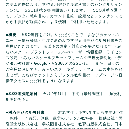
ステム連携により、学習者用デジタル教科書とのシングルサイン
オン(以下 SSO)連携を提供開始いたします。
SSO連携を通じ
て、デジタル教科書のアカウント登録・設定などメンテナンスに
かかる負担が軽減され、より便利にご利用いただけます。
■概要
SSO連携をご利用いただくことで、まなびポケットの
ユーザー情報登録・年度更新のみで学習者用デジタル教科書をご
利用いただけます。
※以下の設定・対応が不要となります
・み
らいスクールプラットフォームへのユーザー情報登録・ライセン
ス設定
・みらいスクールプラットフォームの年度更新対応
・デ
ジタル教科書とGoogle・MS365とのSSO設定
また、日々の
ご利用においても、みらいスクールプラットフォームの本棚を経
由せず、まなびポケットからデジタル教科書のトップページへ直
接アクセスいただけるようになります。
■SSO連携開始日
令和7年4月中～下旬（最終調整中） 順次利
用開始を予定
■対応デジタル教科書
対象学年：小学5年生から中学3年生
教科 ：英語、算数、数学のデジタル教科書
提供会社：開
隆堂出版株式会社、学校図書株式会社、教育出版株式会社、日本