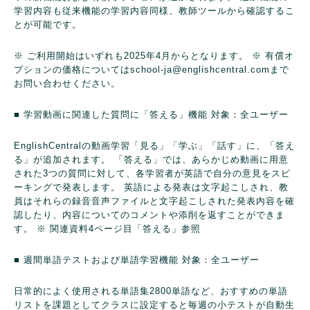
学習内容も従来機能の学習内容同様、教師ツールから確認するこ
とが可能です。
※ ご利用開始はいずれも2025年4月からとなります。
※ 有償オ
プションの価格についてはschool-ja@englishcentral.comまで
お問い合わせください。
■ 学習動画に関連した質問に「答える」機能
対象：全ユーザー
EnglishCentralの動画学習「見る」「学ぶ」「話す」に、「答え
る」が追加されます。
「答える」では、あらかじめ動画に用意
された3つの質問に対して、各学習者が英語で自分の意見をスピ
ーキングで発表します。
英語による発表は文字起こしされ、教
員はそれらの録音音声ファイルと文字起こしされた発表内容を確
認したり、内容についてのコメントや添削を返すことができま
す。
※ 関連資料4ページ目「答える」参照
■ 週間単語テストおよび単語学習機能
対象：全ユーザー
日常的によく使用される単語集2800単語など、おすすめの単語
リストを課題としてクラスに設定すると毎週の小テストが自動生