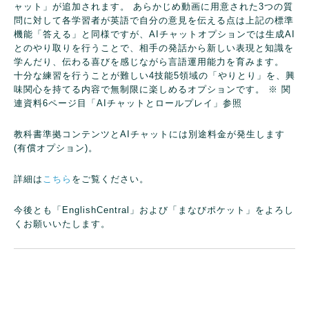
ャット」が追加されます。
あらかじめ動画に用意された3つの質
問に対して各学習者が英語で自分の意見を伝える点は上記の標準
機能「答える」と同様ですが、AIチャットオプションでは生成AI
とのやり取りを行うことで、相手の発話から新しい表現と知識を
学んだり、伝わる喜びを感じながら言語運用能力を育みます。
十分な練習を行うことが難しい4技能5領域の「やりとり」を、興
味関心を持てる内容で無制限に楽しめるオプションです。
※ 関
連資料6ページ目「AIチャットとロールプレイ」参照
教科書準拠コンテンツとAIチャットには別途料金が発生します
(有償オプション)。
詳細は
こちら
をご覧ください。
今後とも「EnglishCentral」および「まなびポケット」をよろし
くお願いいたします。