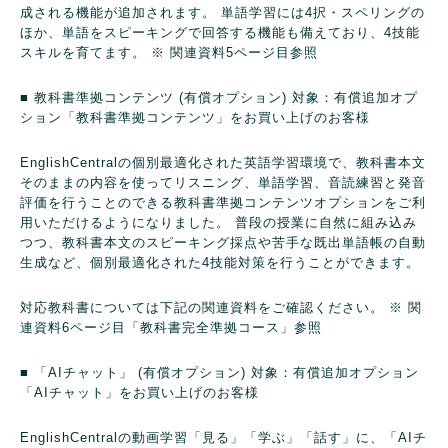
成される機能が追加されます。
単語学習には4択・スペリングの
ほか、単語をスピーキングで回答する機能も備えており、4技能
スキルを育てます。
※ 関連資料5ページ目参照
■ 教科書準拠コンテンツ (有償オプション)
対象：有償追加オプ
ション「教科書準拠コンテンツ」をお買い上げのお客様
EnglishCentralの個別最適化された英語学習環境で、教科書本文
そのままの内容を使ってリスニング、単語学習、音読練習と発音
評価を行うことのできる教科書準拠コンテンツオプションをご利
用いただけるようになりました。
普段の授業に自然に組み込み
つつ、教科書本文のスピーキング採点や苦手な既出単語帳の自動
生成など、個別最適化された4技能対策を行うことができます。
対応教科書については下記の関連資料をご確認ください。
※ 関
連資料6ページ目「教科書完全準拠コース」参照
■ 「AIチャット」 (有償オプション)
対象：有償追加オプション
「AIチャット」をお買い上げのお客様
EnglishCentralの動画学習「見る」「学ぶ」「話す」に、「AIチ