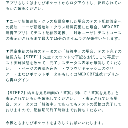
アプリもしくはまなびポケットからログアウトし、反映されてい
るかご確認ください。
▼ユーザ新規追加・クラス所属変更した場合のテスト配信設定へ
の反映
ユーザ新規追加・クラス所属変更した場合、MEXCBT
連携アプリにてテスト配信設定後、
対象ユーザにテストコース
の表示がされるまで最大で15分のタイムラグが発生いたします。
▼児童生徒の解答ステータスが「解答中」の場合、テスト完了の
確認方法
【STEP1】先生アカウントで下記をお試しして再度テ
スト実施状態を改めて「完了」ステータス表示か確認してくださ
い。
・ページの再読み込み
・ブラウザキャッシュのクリ
ア
・まなびポケットポータルもしくはMEXCBT連携アプリか
ら再ログイン
【STEP2】結果を見る画面の「答案」列にて「答案を見る」と
表示されているかを確認してください。
・表示されている場
合、ステータスは「解答中」であってもテストの受検は完了して
おりますので、配信期間終了時刻までお待ちください。
今後ともまなびポケットをよろしくお願いいたします。