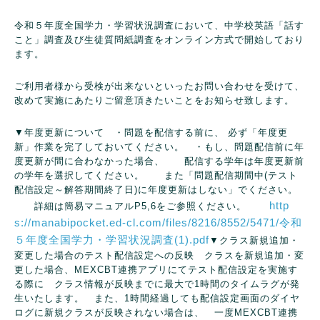
令和５年度全国学力・学習状況調査において、中学校英語「話す
こと」調査及び生徒質問紙調査をオンライン方式で開始しており
ます。
ご利用者様から受検が出来ないといったお問い合わせを受けて、
改めて実施にあたりご留意頂きたいことをお知らせ致します。
▼年度更新について
・問題を配信する前に、 必ず「年度更
新」作業を完了しておいてください。
・もし、問題配信前に年
度更新が間に合わなかった場合、
配信する学年は年度更新前
の学年を選択してください。
また「問題配信期間中(テスト
配信設定～解答期間終了日)に年度更新はしない」でください。
http
詳細は簡易マニュアルP5,6をご参照ください。
s://manabipocket.ed-cl.com/files/8216/8552/5471/令和
５年度全国学力・学習状況調査(1).pdf
▼クラス新規追加・
変更した場合のテスト配信設定への反映
クラスを新規追加・変
更した場合、MEXCBT連携アプリにてテスト配信設定を実施す
る際に
クラス情報が反映までに最大で1時間のタイムラグが発
生いたします。
また、1時間経過しても配信設定画面のダイヤ
ログに新規クラスが反映されない場合は、
一度MEXCBT連携