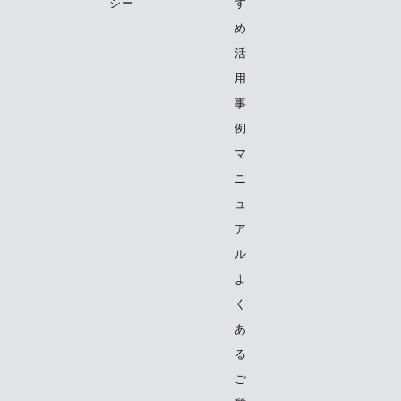
シー
す
め
活
用
事
例
マ
ニ
ュ
ア
ル
よ
く
あ
る
ご