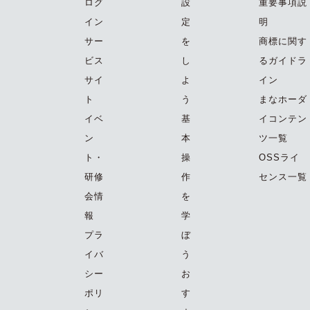
ログ
設
重要事項説
イン
定
明
サー
を
商標に関す
ビス
し
るガイドラ
サイ
よ
イン
ト
う
まなホーダ
イベ
基
イコンテン
ン
本
ツ一覧
ト・
操
OSSライ
研修
作
センス一覧
会情
を
報
学
プラ
ぼ
イバ
う
シー
お
ポリ
す